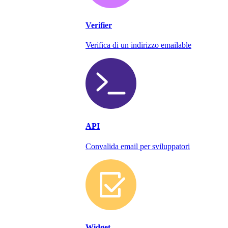
Verifier
Verifica di un indirizzo emailable
API
Convalida email per sviluppatori
Widget