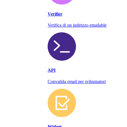
Verifier
Verifica di un indirizzo emailable
API
Convalida email per sviluppatori
Widget