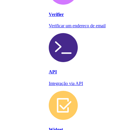
Verifier
Verificar um endereço de email
API
Integração via API
Widget